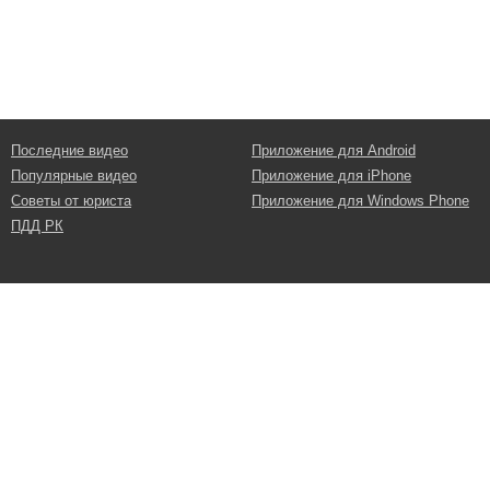
Последние видео
Приложение для Android
Популярные видео
Приложение для iPhone
Советы от юриста
Приложение для Windows Phone
ПДД РК