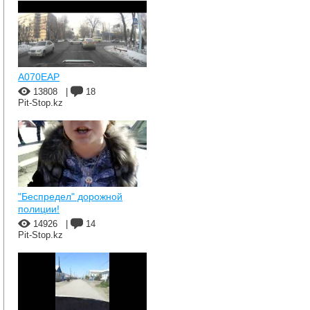
A070EAP
13808
|
18
Pit-Stop.kz
"Беспредел" дорожной
полиции!
14926
|
14
Pit-Stop.kz