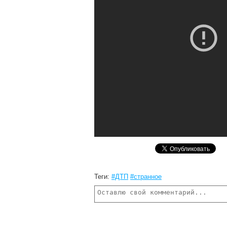
Теги:
#ДТП
#странное