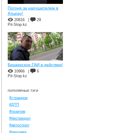
Погоня за нарушителем в
Атырау!
20816
|
29
Pit-Stop.kz
Бишкекское ГАИ в действии!
10966
|
6
Pit-Stop.kz
ПОПУЛЯРНЫЕ ТЭГИ
#странное
#ДТП
#позитив
#беспредел
#автоспорт
#реклама