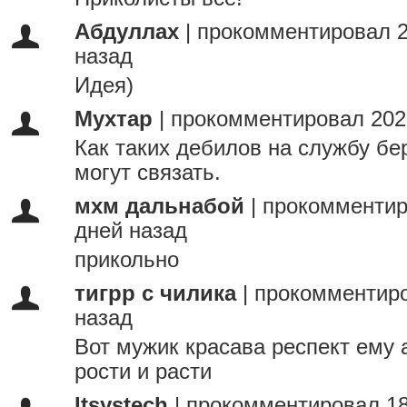
Абдуллах
|
прокомментировал 2
назад
Идея)
Мухтар
|
прокомментировал 202
Как таких дебилов на службу бер
могут связать.
мхм дальнабой
|
прокомментир
дней назад
прикольно
тигрр с чилика
|
прокомментиро
назад
Вот мужик красава респект ему 
рости и расти
Itsystech
|
прокомментировал 18