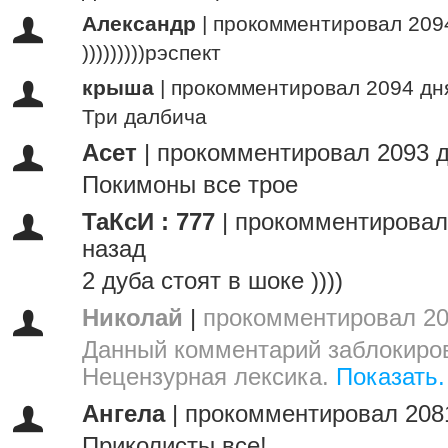
Александр
|
прокомментировал 209
)))))))))рэспект
крыша
|
прокомментировал 2094 дн
Три далбича
Асет
|
прокомментировал 2093 д
Покимоны все трое
ТаКсИ : 777
|
прокомментировал
назад
2 дуба стоят в шоке ))))
Николай
|
прокомментировал 20
Данный комментарий заблокиров
Нецензурная лексика.
Показать.
Ангела
|
прокомментировал 208
Приколисты все!