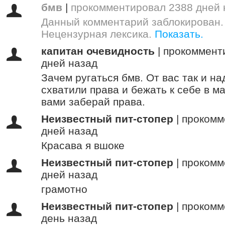
бмв
|
прокомментировал 2388 дней 
Данный комментарий заблокирован.
Нецензурная лексика.
Показать.
капитан очевидность
|
прокоммент
дней назад
Зачем ругаться бмв. От вас так и на
схватили права и бежать к себе в м
вами заберай права.
Неизвестный пит-стопер
|
прокомм
дней назад
Красава я вшоке
Неизвестный пит-стопер
|
прокомм
дней назад
грамотно
Неизвестный пит-стопер
|
прокомм
день назад