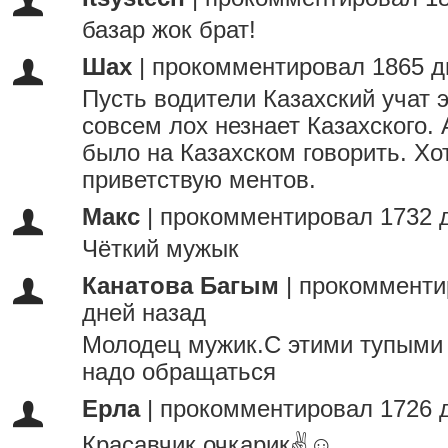
базар жок брат!
Шах
|
прокомментировал 1865 д
Пусть водители Казахский учат 
совсем лох незнает Казахского.
было на Казахском говорить. Хо
приветствую ментов.
Макс
|
прокомментировал 1732 
Чёткий мужык
Канатова Багым
|
прокомменти
дней назад
Молодец мужик.С этими тупыми
надо обращаться
Ерла
|
прокомментировал 1726 
Красавчик очкарик✌☺