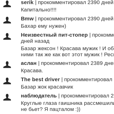
serik
|
прокомментировал 2390 дней
Капитально!!!!
Bmw
|
прокомментировал 2390 дней
Бахар ему нужен)
Неизвестный пит-стопер
|
прокомм
дней назад
Базар жексон ! Красава мужик ! И о
ними так же как вот этот мужик ! Респ
аслан
|
прокомментировал 2389 дне
Красава.
The best driver
|
прокомментировал 
Базар жок красавчик
наблюдатель
|
прокомментировал 2
Круглые глаза гаишника рассмешили 
не бьет? Я пацталом :))