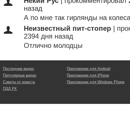
Некий Рус
|
прокомментировал 
назад
А по мне так гирлянды на колеса
Неизвестный пит-стопер
|
про
2394 дня назад
Отлично молодцы
Последние видео
Приложение для Android
Популярные видео
Приложение для iPhone
Советы от юриста
Приложение для Windows Phone
ПДД РК