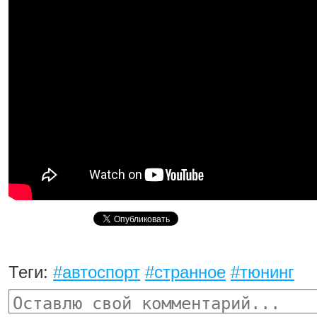
Теги:
#автоспорт
#странное
#тюнинг