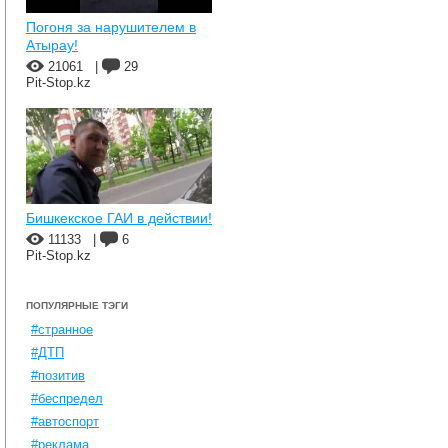
Погоня за нарушителем в
Атырау!
21061
|
29
Pit-Stop.kz
Бишкекское ГАИ в действии!
11133
|
6
Pit-Stop.kz
ПОПУЛЯРНЫЕ ТЭГИ
#странное
#ДТП
#позитив
#беспредел
#автоспорт
#реклама