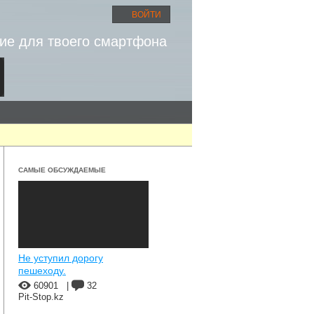
ВОЙТИ
ие для твоего смартфона
САМЫЕ ОБСУЖДАЕМЫЕ
Не уступил дорогу
пешеходу.
60901
|
32
Pit-Stop.kz