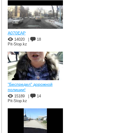
A070EAP
14020
|
18
Pit-Stop.kz
"Беспредел" дорожной
полиции!
15189
|
14
Pit-Stop.kz