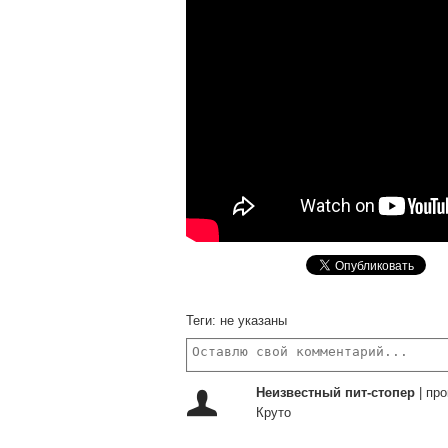
Теги:
не указаны
Неизвестный пит-стопер
|
про
Круто