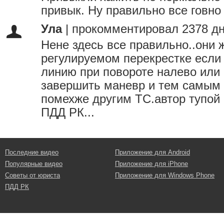
привык. Ну правильно все говно
Ула
|
прокомментировал 2378 дн
Нене здесь все правильно..они 
регулируемом перекрестке если
линию при повороте налево или
завершить маневр и тем самым 
помехже другим ТС.автор тупой 
ПДД РК...
Последние видео
Приложение для Android
Популярные видео
Приложение для iPhone
Советы от юриста
Приложение для Windows Phone
ПДД РК