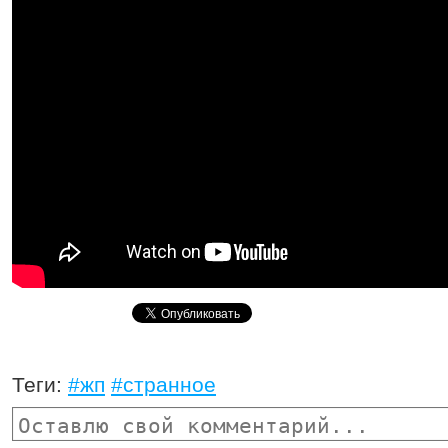
Теги:
#жп
#странное