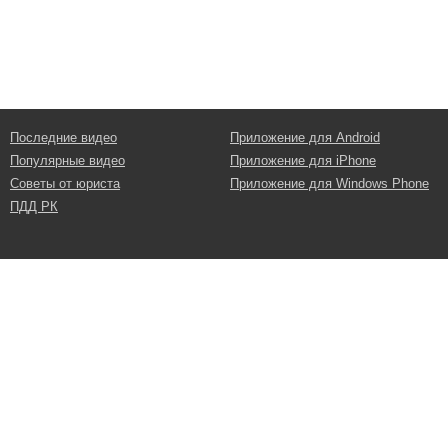
Последние видео
Приложение для Android
Популярные видео
Приложение для iPhone
Советы от юриста
Приложение для Windows Phone
ПДД РК