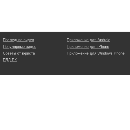
Последние видео
Приложение для Android
Популярные видео
Приложение для iPhone
Советы от юриста
Приложение для Windows Phone
ПДД РК