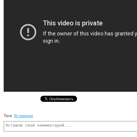
Теги:
#странное