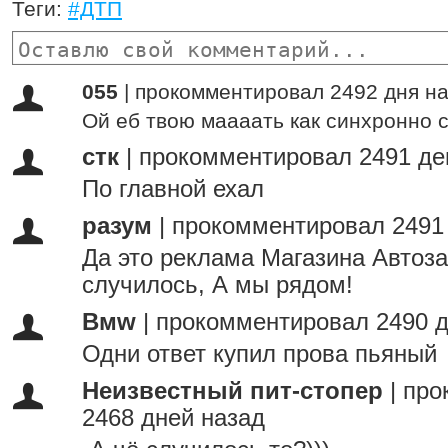
Теги:
#ДТП
055
|
прокомментировал 2492 дня н
Ой еб твою маааать как синхронно с
стк
|
прокомментировал 2491 де
По главной ехал
разум
|
прокомментировал 2491
Да это реклама Магазина Автоза
случилось, А мы рядом!
Вмw
|
прокомментировал 2490 д
Одни ответ купил прова пьяный
Неизвестный пит-стопер
|
про
2468 дней назад