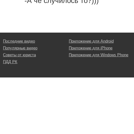
-А чё случилось то?)))
Последние видео
Приложение для Android
Популярные видео
Приложение для iPhone
Советы от юриста
Приложение для Windows Phone
ПДД РК