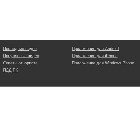
Последние видео
Приложение для Android
Популярные видео
Приложение для iPhone
Советы от юриста
Приложение для Windows Phone
ПДД РК