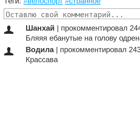
Теги:
#велоспорт
#странное
Шанхай
|
прокомментировал 244
Бляяя ебанутые на голову одре
Водила
|
прокомментировал 243
Крассава