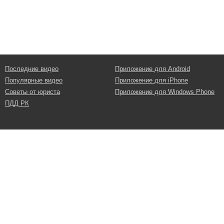
Последние видео
Приложение для Android
Популярные видео
Приложение для iPhone
Советы от юриста
Приложение для Windows Phone
ПДД РК