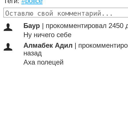
Теги:
#police
Баур
|
прокомментировал 2450 
Ну ничего себе
Алмабек Адил
|
прокомментиро
назад
Аха полецей