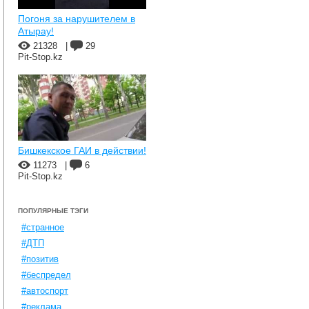
Погоня за нарушителем в
Атырау!
21328
|
29
Pit-Stop.kz
Бишкекское ГАИ в действии!
11273
|
6
Pit-Stop.kz
ПОПУЛЯРНЫЕ ТЭГИ
#странное
#ДТП
#позитив
#беспредел
#автоспорт
#реклама