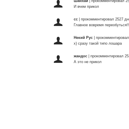
Шанхай
|
прокомментировал 25
И вчем прикол
сс
|
прокомментировал 2527 дн
Главное вовремя переобуться!!
Некий Рус
|
прокомментировал
х) сразу такой типо лошара
жандос
|
прокомментировал 25
А это не прикол