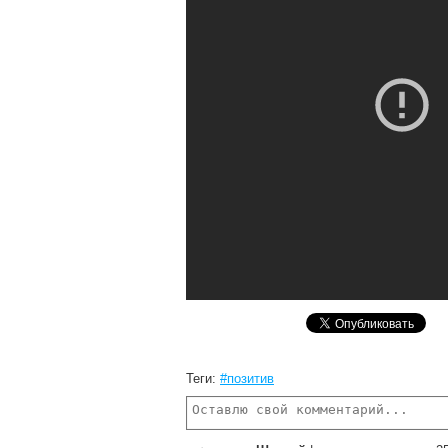
Теги:
#позитив