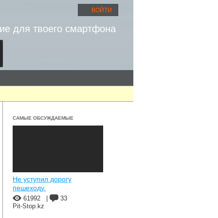
ВОЙТИ
ие для твоего смартфона
САМЫЕ ОБСУЖДАЕМЫЕ
Не уступил дорогу
пешеходу.
61992
|
33
Pit-Stop.kz