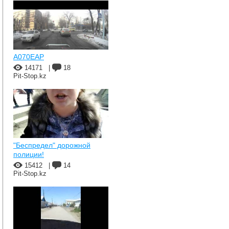
A070EAP
14171
|
18
Pit-Stop.kz
"Беспредел" дорожной
полиции!
15412
|
14
Pit-Stop.kz