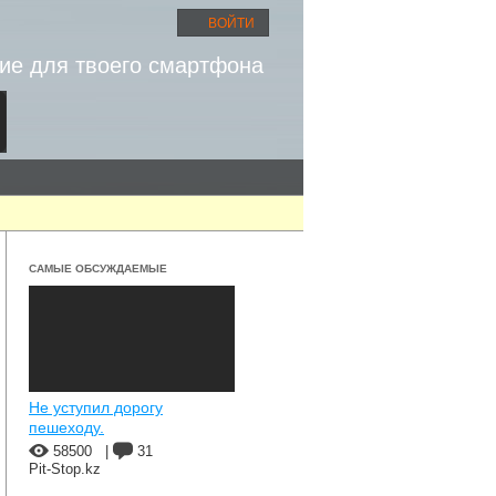
ВОЙТИ
ие для твоего смартфона
САМЫЕ ОБСУЖДАЕМЫЕ
Не уступил дорогу
пешеходу.
58500
|
31
Pit-Stop.kz