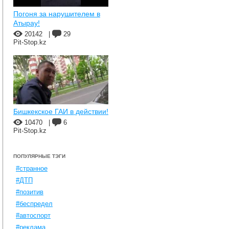
Погоня за нарушителем в
Атырау!
20142
|
29
Pit-Stop.kz
Бишкекское ГАИ в действии!
10470
|
6
Pit-Stop.kz
ПОПУЛЯРНЫЕ ТЭГИ
#странное
#ДТП
#позитив
#беспредел
#автоспорт
#реклама