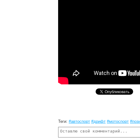
Теги:
#автоспорт
#дрифт
#мотоспорт
#поз