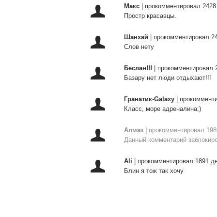
Макс
|
прокомментировал 2428
Простр красавцы.
Шанхай
|
прокомментировал 24
Слов нету
Беслан!!!
|
прокомментировал 
Базару нет люди отдыхают!!!
Гранатик-Galaxy
|
прокомменти
Класс, море адреналина;)
Алмаз
|
прокомментировал 198
Данный комментарий заблокиро
Ali
|
прокомментировал 1891 д
Блин я тож так хочу