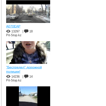
A070EAP
13297
|
18
Pit-Stop.kz
"Беспредел" дорожной
полиции!
14236
|
14
Pit-Stop.kz