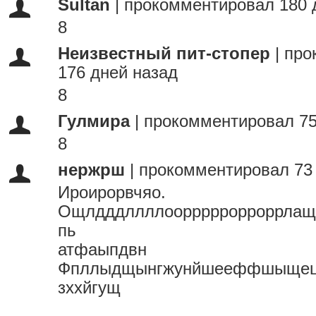
Sultan
|
прокомментировал 180 
8
Неизвестный пит-стопер
|
про
176 дней назад
8
Гулмира
|
прокомментировал 75
8
нержрш
|
прокомментировал 73
Ироирорвчяо.
Ощлдддллллоорррррорроррлащ
пь
атфаыпдвн
Фпллыдщынгжунйшееффшыщец
зххйгущ