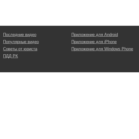
Последние видео
Приложение для Android
Популярные видео
Приложение для iPhone
Советы от юриста
Приложение для Windows Phone
ПДД РК