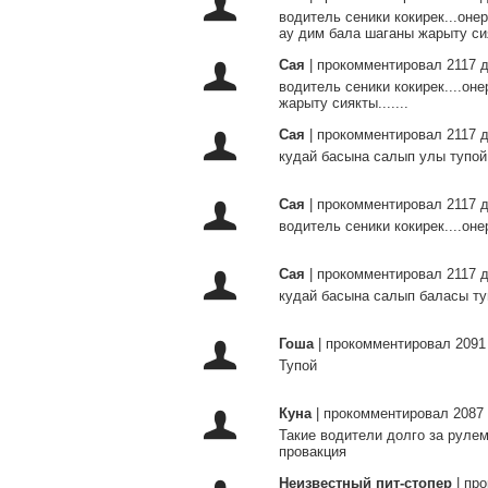
водитель сеники кокирек...оне
ау дим бала шаганы жарыту сияк
Сая
|
прокомментировал 2117 д
водитель сеники кокирек....он
жарыту сиякты.......
Сая
|
прокомментировал 2117 д
кудай басына салып улы тупой г
Сая
|
прокомментировал 2117 д
водитель сеники кокирек....оне
Сая
|
прокомментировал 2117 д
кудай басына салып баласы тупо
Гоша
|
прокомментировал 2091
Тупой
Куна
|
прокомментировал 2087 
Такие водители долго за рулем
провакция
Неизвестный пит-стопер
|
про