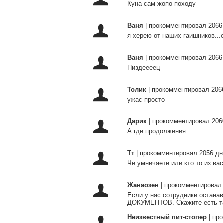
Куна сам жопо походу
Ваня
|
прокомментировал 2066
я херею от наших гаишников...е
Ваня
|
прокомментировал 2066
Пиздеееец
Толик
|
прокомментировал 206
ужас просто
Дарик
|
прокомментировал 206
А где продолжения
Тт
|
прокомментировал 2056 дн
Че умничаете или кто то из ва
Жанаозен
|
прокомментировал 
Если у нас сотрудники остана
ДОКУМЕНТОВ. Скажите есть та
Неизвестный пит-стопер
|
про