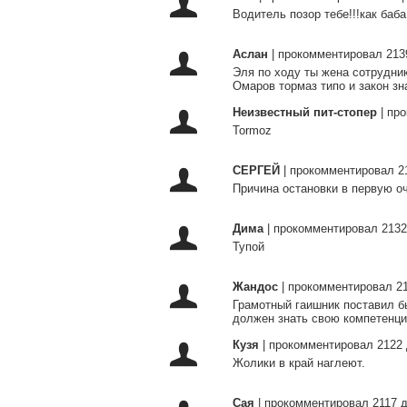
Водитель позор тебе!!!как баба
Аслан
|
прокомментировал 213
Эля по ходу ты жена сотрудник
Омаров тормаз типо и закон зн
Неизвестный пит-стопер
|
про
Tormoz
СЕРГЕЙ
|
прокомментировал 2
Причина остановки в первую о
Дима
|
прокомментировал 2132
Тупой
Жандос
|
прокомментировал 21
Грамотный гаишник поставил бы
должен знать свою компетенц
Кузя
|
прокомментировал 2122 
Жолики в край наглеют.
Сая
|
прокомментировал 2117 д