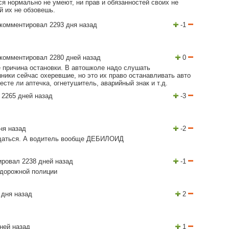
ься нормально не умеют, ни прав и обязанностей своих не
ой их не обзовешь.
комментировал 2293 дня назад
-1
комментировал 2280 дней назад
0
е причина остановки. В автошколе надо слушать
ники сейчас охеревшие, но это их право останавливать авто
есте ли аптечка, огнетушитель, аварийный знак и т.д.
 2265 дней назад
-3
ня назад
-2
общаться. А водитель вообще ДЕБИЛОИД
ровал 2238 дней назад
-1
 дорожной полиции
 дня назад
2
ней назад
1