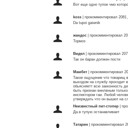
Вот еще одно тупое чмо которо
koss
|
прокомментировал 2081 
Da tupoi gaiwnik
жандос
|
прокомментировал 20
Тормоз
Видел
|
прокомментировал 207
Так он баран должен пости
Мамбет
|
прокомментировал 20
Такое ощущение что товарищ в
выходом на службу проходит в
обьясняетт всю закконность д
быть признан винлвным только 
инспектором гаи. Любой челове
утверждать что он вышел на слу
Неизвестный пит-стопер
|
про
Да.в тупую останавливает
Татарин
|
прокомментировал 2