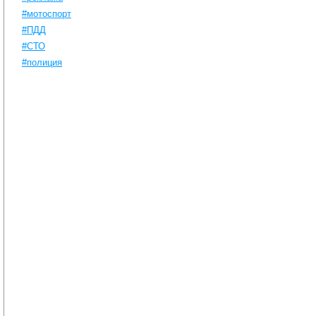
#мотоспорт
#ПДД
#СТО
#полиция