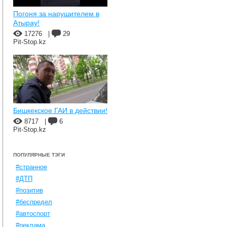
Погоня за нарушителем в
Атырау!
17276
|
29
Pit-Stop.kz
Бишкекское ГАИ в действии!
8717
|
6
Pit-Stop.kz
ПОПУЛЯРНЫЕ ТЭГИ
#странное
#ДТП
#позитив
#беспредел
#автоспорт
#реклама