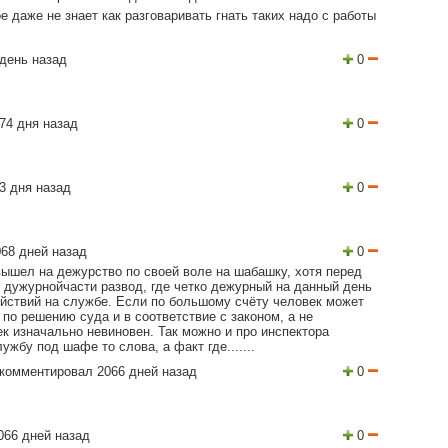
е даже не знает как разговаривать гнать таких надо с работы
день назад
0
74 дня назад
0
3 дня назад
0
68 дней назад
0
ышел на дежурство по своей воле на шабашку, хотя перед
 дужурнойчасти развод, где четко дежурный на данный день
ействий на службе. Если по большому счёту человек может
по решению суда и в соответствие с законом, а не
к изначально невиновен. Так можно и про инспектора
жбу под шафе то слова, а факт где.......
комментировал 2066 дней назад
0
066 дней назад
0