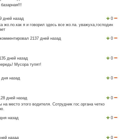
 базарная!!!
9 дней назад
0
а жо.по.как я и говорил здесь все жо.па. уважуха,господин
ает
комментировал 2137 дней назад
0
135 дней назад
0
чередь! Мусора тупят!
 дня назад
0
28 дней назад
0
 на место этого водителя. Сотрудник гос.органа четко
ию.
дня назад
0
ней назад
0