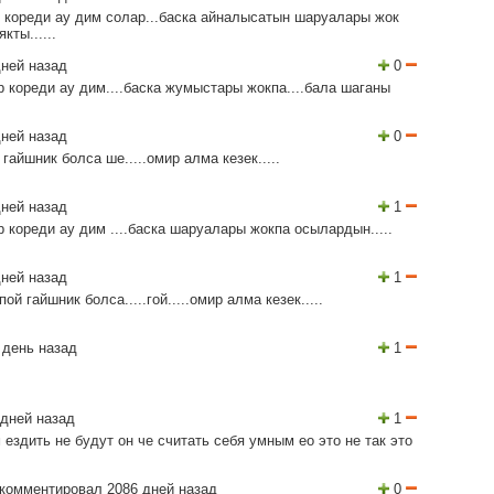
р кореди ау дим солар...баска айналысатын шаруалары жок
ты......
ней назад
0
ер кореди ау дим....баска жумыстары жокпа....бала шаганы
ней назад
0
айшник болса ше.....омир алма кезек.....
ней назад
1
р кореди ау дим ....баска шаруалары жокпа осылардын.....
ней назад
1
й гайшник болса.....гой.....омир алма кезек.....
 день назад
1
дней назад
1
 ездить не будут он че считать себя умным ео это не так это
комментировал 2086 дней назад
0