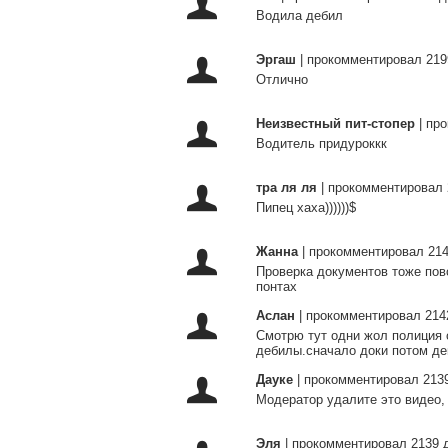
Водила дебил
Эргаш
|
прокомментировал 219
Отлично
Неизвестный пит-стопер
|
про
Водитель придуроккк
тра ля ля
|
прокомментировал 
Пипец хаха))))))$
Жанна
|
прокомментировал 214
Проверка документов тоже пов
понтах
Аслан
|
прокомментировал 214
Смотрю тут одни жол полиция 
дебилы.сначало доки потом де
Дауке
|
прокомментировал 2139
Модератор удалите это видео,
Эля
|
прокомментировал 2139 