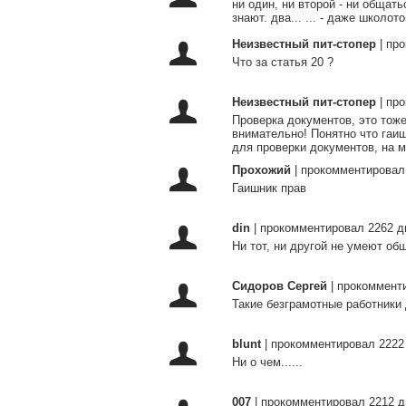
ни один, ни второй - ни общат
знают. два... ... - даже школот
Неизвестный пит-стопер
|
про
Что за статья 20 ?
Неизвестный пит-стопер
|
про
Проверка документов, это тож
внимательно! Понятно что гаиш
для проверки документов, на м
Прохожий
|
прокомментировал
Гаишник прав
din
|
прокомментировал 2262 д
Ни тот, ни другой не умеют 
Сидоров Сергей
|
прокомменти
Такие безграмотные работники
blunt
|
прокомментировал 2222
Ни о чем......
007
|
прокомментировал 2212 д