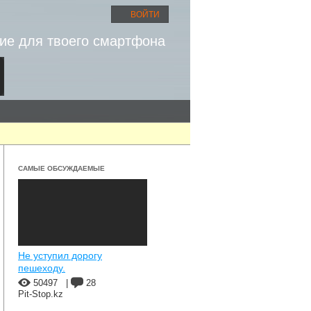
ВОЙТИ
ие для твоего смартфона
САМЫЕ ОБСУЖДАЕМЫЕ
Не уступил дорогу
пешеходу.
50497
|
28
Pit-Stop.kz