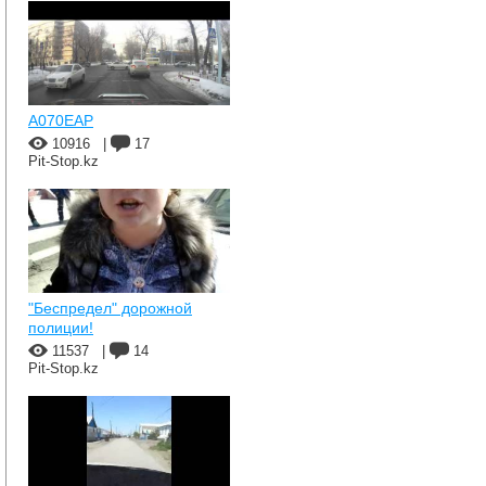
A070EAP
10916
|
17
Pit-Stop.kz
"Беспредел" дорожной
полиции!
11537
|
14
Pit-Stop.kz