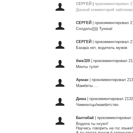
СЕРГЕЙ
|
прокомментировал 2
Данный комментарий заблокиро
СЕРГЕЙ
|
прокомментировал 2
Солдаты))))) Туизна!
СЕРГЕЙ
|
прокомментировал 2
Базара нет, водитель мужик
бмв320
|
прокомментировал 21
Менты тупят
Арман
|
прокомментировал 213
Мамбеты.....
Дима
|
прокомментировал 2132
Чимкентцы!мамбетство
Балтабай
|
прокомментировал 
Водила ты охуел!
Научись говорить на гос.языке!
А ты падла лучше б заткнулас