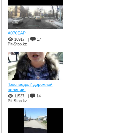
A070EAP
10917
|
17
Pit-Stop.kz
"Беспредел" дорожной
полиции!
11537
|
14
Pit-Stop.kz