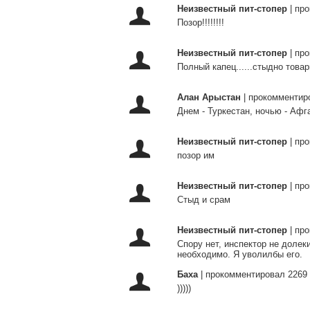
Неизвестный пит-стопер
|
про
Позор!!!!!!!!
Неизвестный пит-стопер
|
про
Полный капец......стыдно товар
Алан Арыстан
|
прокомментиро
Днем - Туркестан, ночью - Афг
Неизвестный пит-стопер
|
про
позор им
Неизвестный пит-стопер
|
про
Стыд и срам
Неизвестный пит-стопер
|
про
Спору нет, инспектор не долек
необходимо. Я уволилбы его.
Баха
|
прокомментировал 2269 
)))))