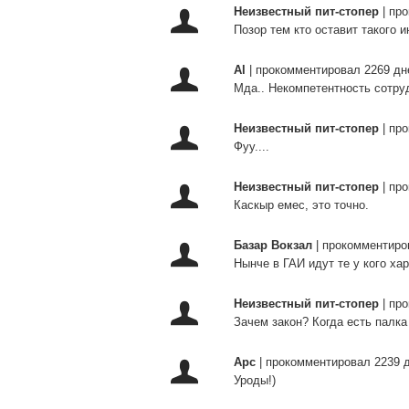
Неизвестный пит-стопер
|
про
Позор тем кто оставит такого 
Al
|
прокомментировал 2269 дн
Мда.. Некомпетентность сотру
Неизвестный пит-стопер
|
про
Фуу....
Неизвестный пит-стопер
|
про
Каскыр емес, это точно.
Базар Вокзал
|
прокомментиро
Нынче в ГАИ идут те у кого харя 
Неизвестный пит-стопер
|
про
Зачем закон? Когда есть палк
Арс
|
прокомментировал 2239 
Уроды!)