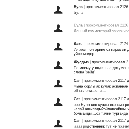
Була
|
прокомментировал 2126
Була
Була
|
прокомментировал 2126
Данный комментарий заблокиро
Даке
|
прокомментировал 2124 
Ия жол пол арине оз парызын 
уйрениндер
Жулдыз
|
прокомментировал 2
По моему у вадилы с документо
слова 'рейд'
Сая
|
прокомментировал 2117 д
мына сорлы ак кулак аспаннан 
обнаглели...с..и....
Сая
|
прокомментировал 2117 д
еее Була сен куады екенсин р
калай ашылады?ойлансайшы басп
болмайды....оз тилин турганда 
Сая
|
прокомментировал 2117 д
ииии родственник тут не приче