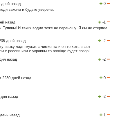
 дней назад
0
люди законы и будьте уверены.
ей назад
-1
. Тупицы! И таких водил тоже не переношу. Я бы не стерпел
.
235 дней назад
-2
у языку,ладн мужик с чимкента и он то хоть знает
и с россии или с украины то вообще будет позор!
дня назад
-2
 2230 дней назад
0
 дня назад
-2
день назад
1