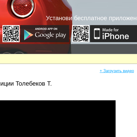
Установи бесплатное приложен
+ Загрузить видео
иции Толебеков Т.