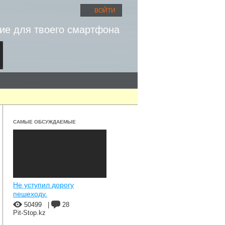
ВОЙТИ
ие для твоего смартфона
САМЫЕ ОБСУЖДАЕМЫЕ
Не уступил дорогу
пешеходу.
50499
|
28
Pit-Stop.kz