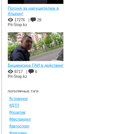
Погоня за нарушителем в
Атырау!
17276
|
29
Pit-Stop.kz
Бишкекское ГАИ в действии!
8717
|
6
Pit-Stop.kz
ПОПУЛЯРНЫЕ ТЭГИ
#странное
#ДТП
#позитив
#беспредел
#автоспорт
#реклама