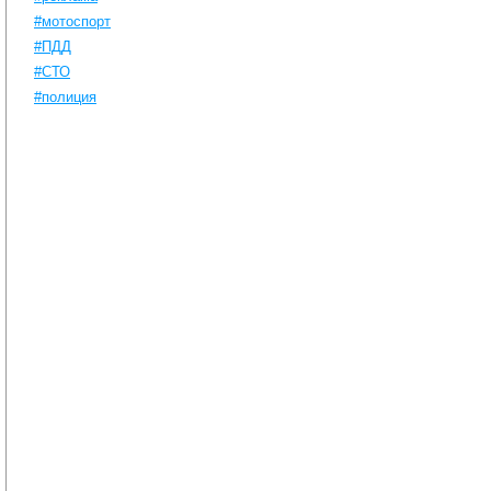
#мотоспорт
#ПДД
#СТО
#полиция