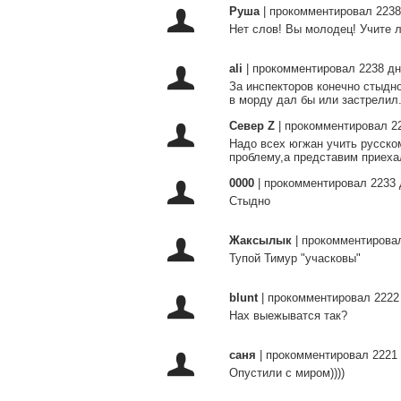
Руша
|
прокомментировал 2238
Нет слов! Вы молодец! Учите 
ali
|
прокомментировал 2238 дн
За инспекторов конечно стыдно
в морду дал бы или застрелил
Север Z
|
прокомментировал 2
Надо всех югжан учить русском
проблему,а представим приехал
0000
|
прокомментировал 2233 
Стыдно
Жаксылык
|
прокомментировал
Тупой Тимур "учасковы"
blunt
|
прокомментировал 2222
Нах выежыватся так?
саня
|
прокомментировал 2221 
Опустили с миром))))