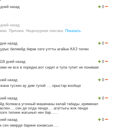
 дней назад
0
 дней назад
ван. Причина: Нецензурная лексика.
Показать.
дня назад
0
дурыс билмейд бирак озге ултты агайын КАЗ тилин
118 дней назад
0
ми не все в порядке,вот сидит и тупа тупит не понимая
ней назад
0
жана тускен ау дим тупой .....орыстар вообще
ней назад
0
ейд болмаса угонный машинаны калай табады.,криминал
ен.....сен де олда пенде.....агаттыгы жок пенде
озге тилине жагынып нен бар......
ней назад
0
м сен омирде барине конаксын.....