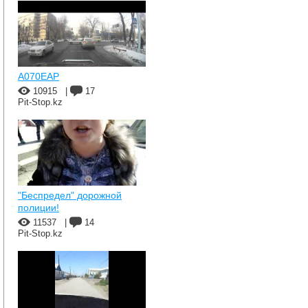
A070EAP
10915
|
17
Pit-Stop.kz
"Беспредел" дорожной
полиции!
11537
|
14
Pit-Stop.kz