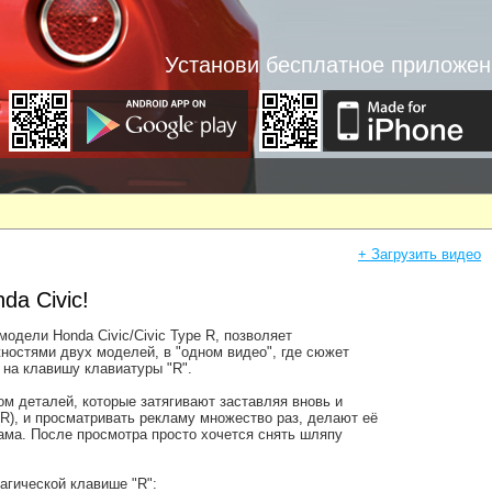
Установи бесплатное приложен
+ Загрузить видео
da Civic!
одели Honda Civic/Civic Type R, позволяет
ностями двух моделей, в "одном видео", где сюжет
на клавишу клавиатуры "R".
м деталей, которые затягивают заставляя вновь и
R), и просматривать рекламу множество раз, делают её
ама. После просмотра просто хочется снять шляпу
агической клавише "R":