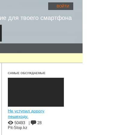
ВОЙТИ
ие для твоего смартфона
САМЫЕ ОБСУЖДАЕМЫЕ
Не уступил дорогу
пешеходу.
50493
|
28
Pit-Stop.kz