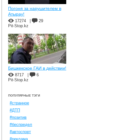
Погоня за нарушителем в
Атырау!
17274
|
29
Pit-Stop.kz
Бишкекское ГАИ в действии!
8717
|
6
Pit-Stop.kz
ПОПУЛЯРНЫЕ ТЭГИ
#странное
#ДТП
#позитив
#беспредел
#автоспорт
#реклама