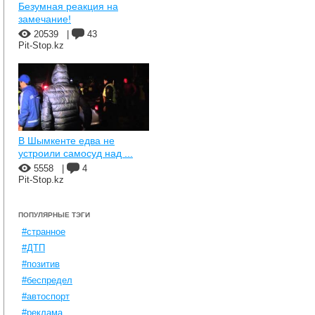
Безумная реакция на
замечание!
20539
|
43
Pit-Stop.kz
В Шымкенте едва не
устроили самосуд над ...
5558
|
4
Pit-Stop.kz
ПОПУЛЯРНЫЕ ТЭГИ
#странное
#ДТП
#позитив
#беспредел
#автоспорт
#реклама