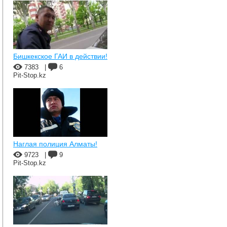
Бишкекское ГАИ в действии!
7383
|
6
Pit-Stop.kz
Наглая полиция Алматы!
9723
|
9
Pit-Stop.kz