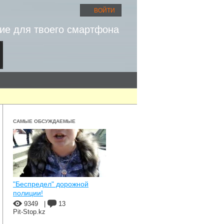
ВОЙТИ
ие для твоего смартфона
САМЫЕ ОБСУЖДАЕМЫЕ
"Беспредел" дорожной
полиции!
9349
|
13
Pit-Stop.kz