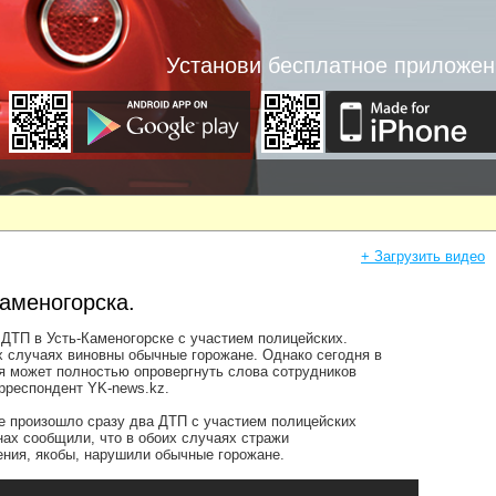
Установи бесплатное приложен
+ Загрузить видео
аменогорска.
 ДТП в Усть-Каменогорске с участием полицейских.
х случаях виновны обычные горожане. Однако сегодня в
я может полностью опровергнуть слова сотрудников
рреспондент YK-news.kz.
е произошло сразу два ДТП с участием полицейских
ах сообщили, что в обоих случаях стражи
ения, якобы, нарушили обычные горожане.