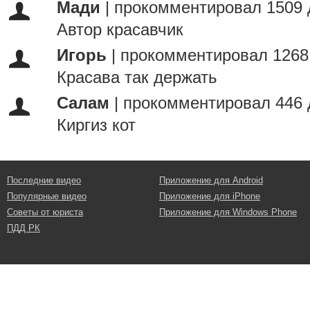
Мади
|
прокомментировал 1509 
Автор красавчик
Игорь
|
прокомментировал 1268
Красава так держать
Салам
|
прокомментировал 446 
Киргиз кот
Последние видео
Приложение для Android
Популярные видео
Приложение для iPhone
Советы от юриста
Приложение для Windows Phone
ПДД РК