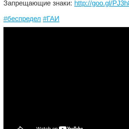
Запрещающие знаки:
http://goo.gl/PJ3
#беспредел
#ГАИ