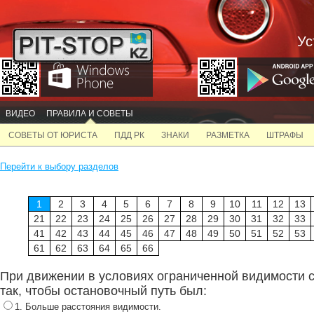
Ус
ВИДЕО
ПРАВИЛА И СОВЕТЫ
СОВЕТЫ ОТ ЮРИСТА
ПДД РК
ЗНАКИ
РАЗМЕТКА
ШТРАФЫ
Перейти к выбору разделов
1
2
3
4
5
6
7
8
9
10
11
12
13
21
22
23
24
25
26
27
28
29
30
31
32
33
41
42
43
44
45
46
47
48
49
50
51
52
53
61
62
63
64
65
66
При движении в условиях ограниченной видимости 
так, чтобы остановочный путь был:
1. Больше расстояния видимости.