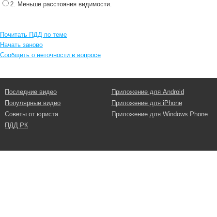
2. Меньше расстояния видимости.
Почитать ПДД по теме
Начать заново
Сообщить о неточности в вопросе
Последние видео
Приложение для Android
Популярные видео
Приложение для iPhone
Советы от юриста
Приложение для Windows Phone
ПДД РК