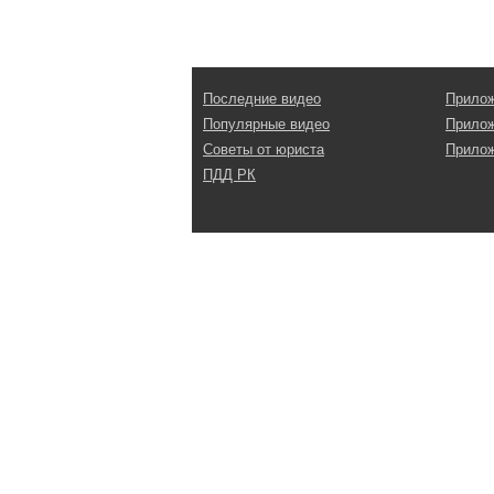
Последние видео
Прилож
Популярные видео
Прилож
Советы от юриста
Прилож
ПДД РК