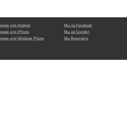
ение для Android
Мы на Facebook
ение для iPhone
Мы на Google+
ение для Windows Phone
Мы Вконтакте