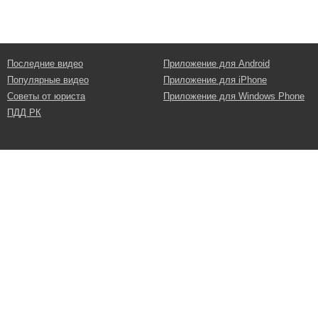
Последние видео
Приложение для Android
Популярные видео
Приложение для iPhone
Советы от юриста
Приложение для Windows Phone
ПДД РК