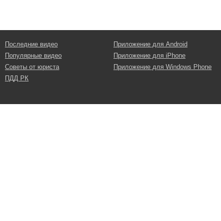
Последние видео
Приложение для Android
Популярные видео
Приложение для iPhone
Советы от юриста
Приложение для Windows Phone
ПДД РК