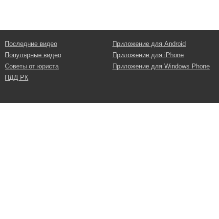
Последние видео
Приложение для Android
Популярные видео
Приложение для iPhone
Советы от юриста
Приложение для Windows Phone
ПДД РК